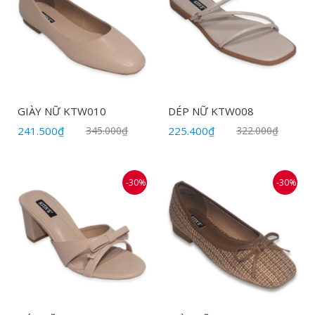
GIÀY NỮ KTW010
DÉP NỮ KTW008
241.500₫
345.000₫
225.400₫
322.000₫
-30%
-30%