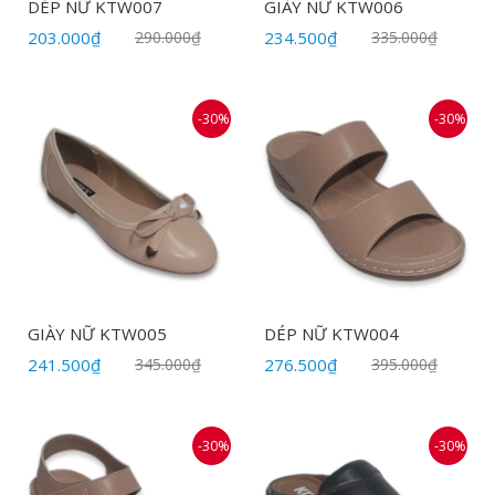
DÉP NỮ KTW007
GIÀY NỮ KTW006
203.000₫
290.000₫
234.500₫
335.000₫
-30%
-30%
GIÀY NỮ KTW005
DÉP NỮ KTW004
241.500₫
345.000₫
276.500₫
395.000₫
-30%
-30%