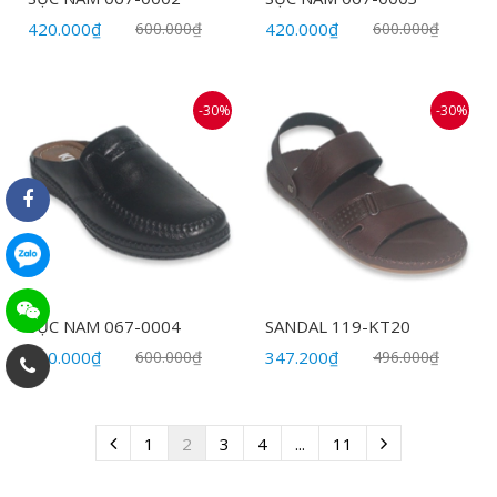
420.000₫
600.000₫
420.000₫
600.000₫
-30%
-30%
SỤC NAM 067-0004
SANDAL 119-KT20
420.000₫
600.000₫
347.200₫
496.000₫
1
2
3
4
...
11