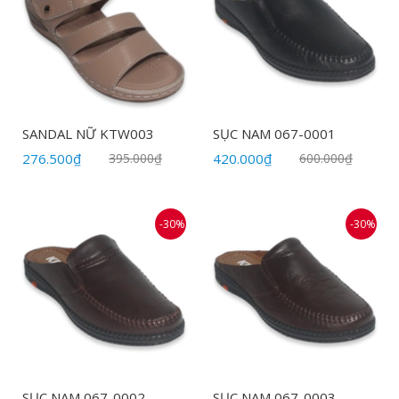
SANDAL NỮ KTW003
SỤC NAM 067-0001
276.500₫
395.000₫
420.000₫
600.000₫
-30%
-30%
SỤC NAM 067-0002
SỤC NAM 067-0003