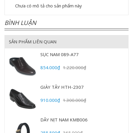
Chưa có mô tả cho sản phẩm này
BÌNH LUẬN
SẢN PHẨM LIÊN QUAN
SỤC NAM 089-A77
854.000₫
1.220.000₫
GIÀY TÂY HTH-2307
910.000₫
1.300.000₫
DÂY NỊT NAM KMB006
255.500₫
365.000₫