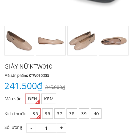
GIÀY NỮ KTW010
Mã sản phẩm: KTW010D35
241.500₫
345.000₫
Màu sắc
ĐEN
KEM
Kích thước
35
36
37
38
39
40
Số lượng