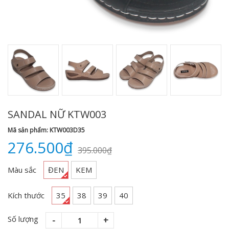
SANDAL NỮ KTW003
Mã sản phẩm: KTW003D35
276.500₫
395.000₫
Màu sắc
ĐEN
KEM
Kích thước
35
38
39
40
Số lượng