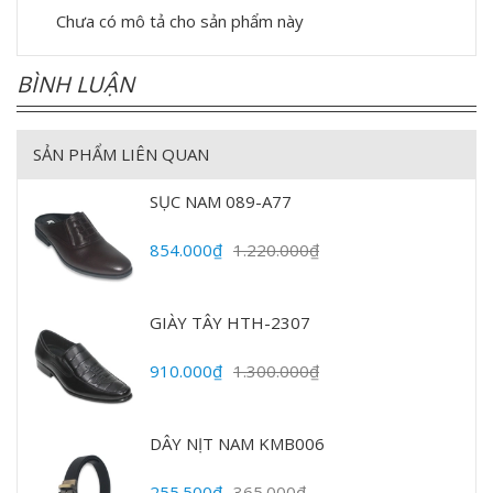
Chưa có mô tả cho sản phẩm này
BÌNH LUẬN
SẢN PHẨM LIÊN QUAN
SỤC NAM 089-A77
854.000₫
1.220.000₫
GIÀY TÂY HTH-2307
910.000₫
1.300.000₫
DÂY NỊT NAM KMB006
255.500₫
365.000₫