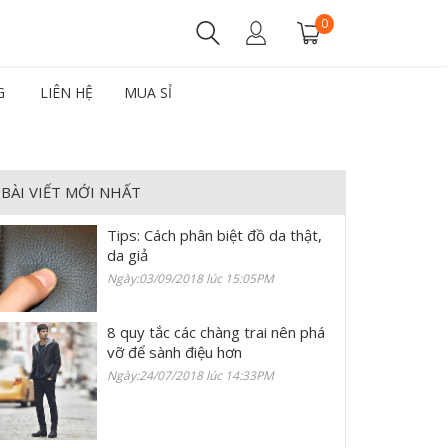
0
G
LIÊN HỆ
MUA SỈ
BÀI VIẾT MỚI NHẤT
Tips: Cách phân biệt đồ da thật,
da giả
Ngày:03/09/2018 lúc 15:05PM
8 quy tắc các chàng trai nên phá
vỡ để sành điệu hơn
Ngày:24/07/2018 lúc 14:33PM