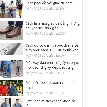
Cách phối đồ với giày da nam
Ngày:18/07/2018 lúc 16:48PM
Cách làm mới giày da bằng những
nguyên liệu đơn giản
Ngày:16/07/2018 lúc 16:52PM
Cách đo cỡ chân và xác định size
giày Việt Nam, US, UK chuẩn xác
Ngày:15/06/2018 lúc 18:04PM
Mặc váy đâu phải cứ giày cao gót
mới đẹp, đi giày dép bệt cũng
chất không kém!
Ngày:15/06/2018 lúc 17:07PM
Màu sắc lòe loẹt dành cho phái
mạnh
Ngày:04/05/2018 lúc 13:42PM
Sơmi denim cho chàng khoe cá
tính