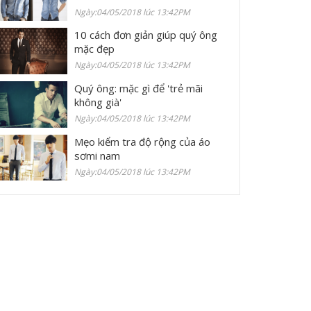
Ngày:04/05/2018 lúc 13:42PM
10 cách đơn giản giúp quý ông
mặc đẹp
Ngày:04/05/2018 lúc 13:42PM
Quý ông: mặc gì để 'trẻ mãi
không già'
Ngày:04/05/2018 lúc 13:42PM
Mẹo kiểm tra độ rộng của áo
sơmi nam
Ngày:04/05/2018 lúc 13:42PM