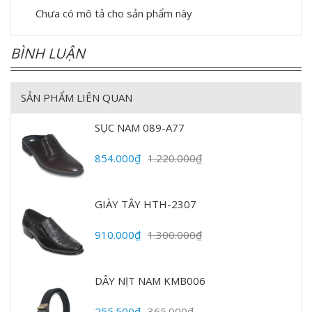
Chưa có mô tả cho sản phẩm này
BÌNH LUẬN
SẢN PHẨM LIÊN QUAN
SỤC NAM 089-A77
854.000₫
1.220.000₫
GIÀY TÂY HTH-2307
910.000₫
1.300.000₫
DÂY NỊT NAM KMB006
255.500₫
365.000₫