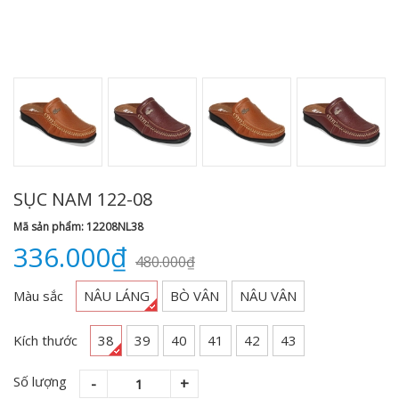
SỤC NAM 122-08
Mã sản phẩm: 12208NL38
336.000₫
480.000₫
Màu sắc
NÂU LÁNG
BÒ VÂN
NÂU VÂN
Kích thước
38
39
40
41
42
43
Số lượng