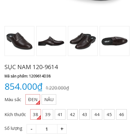
SỤC NAM 120-9614
Mã sản phẩm: 1209614D38
854.000₫
1.220.000₫
Màu sắc
ĐEN
NÂU
Kích thước
38
39
41
42
43
44
45
46
Số lượng