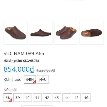
SỤC NAM 089-A65
Mã sản phẩm: 089A65D38
854.000₫
1.220.000₫
Kích thước
ĐEN
NÂU
Màu sắc
38
39
40
41
42
43
44
45
46