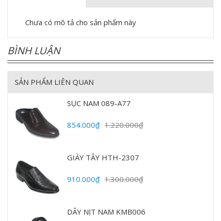
Chưa có mô tả cho sản phẩm này
BÌNH LUẬN
SẢN PHẨM LIÊN QUAN
SỤC NAM 089-A77
854.000₫
1.220.000₫
GIÀY TÂY HTH-2307
910.000₫
1.300.000₫
DÂY NỊT NAM KMB006