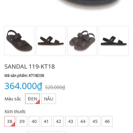
SANDAL 119-KT18
Mã sản phẩm: KT18D38
364.000₫
520.000₫
Màu sắc
ĐEN
NÂU
Kích thước
38
39
40
41
42
43
44
45
46