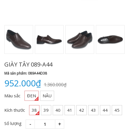
GIÀY TÂY 089-A44
Mã sản phẩm: 089A44D38
952.000₫
1.360.000₫
Màu sắc
ĐEN
NÂU
Kích thước
38
39
40
41
42
43
44
45
Số lượng