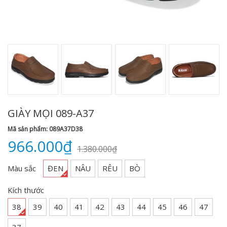
GIÀY MỌI 089-A37
Mã sản phẩm: 089A37D38
966.000₫
1.380.000₫
Màu sắc
ĐEN
NÂU
RÊU
BÒ
Kích thước
38
39
40
41
42
43
44
45
46
47