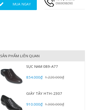
0969098090
MUA NGAY
SẢN PHẨM LIÊN QUAN
SỤC NAM 089-A77
854.000₫
1.220.000₫
GIÀY TÂY HTH-2307
910.000₫
1.300.000₫