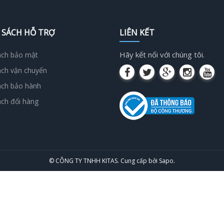
 SÁCH HỖ TRỢ
LIÊN KẾT
Hãy kết nối với chúng tôi.
ách bảo mật
ách vận chuyển
ách bảo hành
ách đổi hàng
© CÔNG TY TNHH KITAS.
Cung cấp bởi
Sapo
.