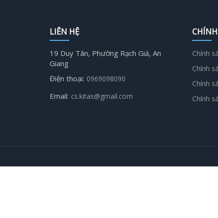
LIÊN HỆ
CHÍNH
19 Duy Tân, Phường Rạch Giá, An
Chính s
Giang
Chính s
Điện thoại:
0969098090
Chính s
Email:
cs.kitas@gmail.com
Chính s