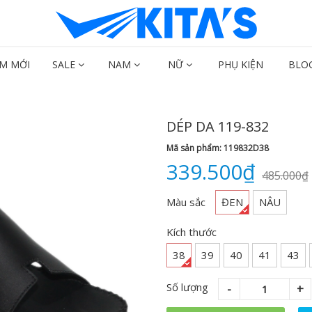
M MỚI
SALE
NAM
NỮ
PHỤ KIỆN
BLO
DÉP DA 119-832
Mã sản phẩm: 119832D38
339.500₫
485.000₫
Màu sắc
ĐEN
NÂU
Kích thước
38
39
40
41
43
Số lượng