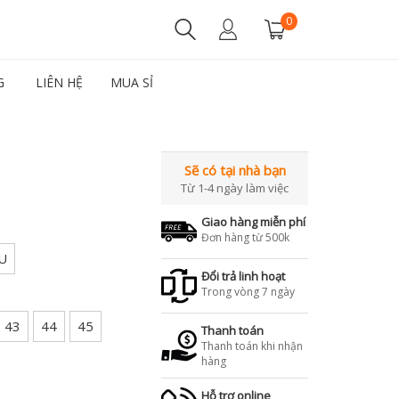
0
G
LIÊN HỆ
MUA SỈ
Sẽ có tại nhà bạn
Từ 1-4 ngày làm việc
Giao hàng miễn phí
Đơn hàng từ 500k
U
Đổi trả linh hoạt
Trong vòng 7 ngày
43
44
45
Thanh toán
Thanh toán khi nhận
hàng
Hỗ trợ online