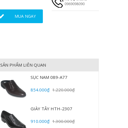
0969098090
MUA NGAY
SẢN PHẨM LIÊN QUAN
SỤC NAM 089-A77
854.000₫
1.220.000₫
GIÀY TÂY HTH-2307
910.000₫
1.300.000₫