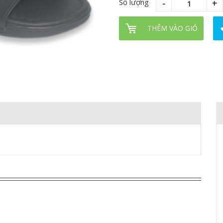
Số lượng
THÊM VÀO GIỎ