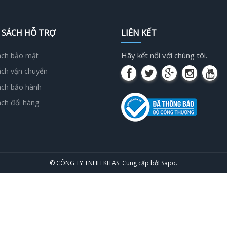
 SÁCH HỖ TRỢ
LIÊN KẾT
Hãy kết nối với chúng tôi.
ách bảo mật
ách vận chuyển
ách bảo hành
ách đổi hàng
© CÔNG TY TNHH KITAS.
Cung cấp bởi
Sapo
.