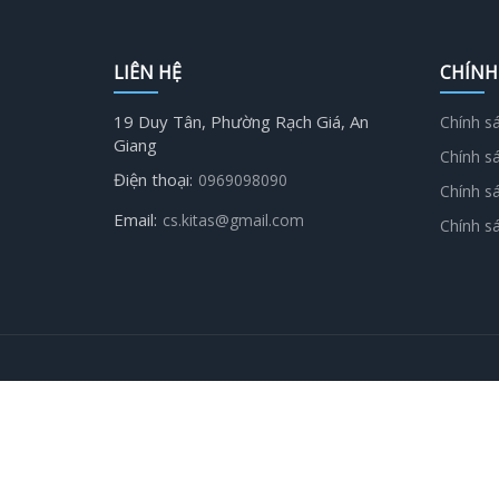
LIÊN HỆ
CHÍNH
19 Duy Tân, Phường Rạch Giá, An
Chính s
Giang
Chính s
Điện thoại:
0969098090
Chính s
Email:
cs.kitas@gmail.com
Chính s