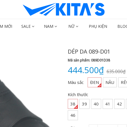
M MỚI
SALE
NAM
NỮ
PHỤ KIỆN
BLO
DÉP DA 089-D01
Mã sản phẩm: 089D01D38
444.500₫
635.000₫
Màu sắc
ĐEN
NÂU
RÊ
Kích thước
38
39
40
41
42
46