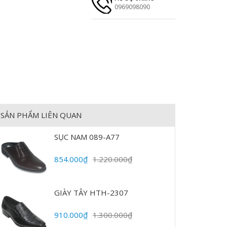
0969098090
SẢN PHẨM LIÊN QUAN
SỤC NAM 089-A77
854.000₫
1.220.000₫
GIÀY TÂY HTH-2307
910.000₫
1.300.000₫