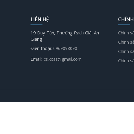
LIÊN HỆ
CHÍNH
19 Duy Tân, Phường Rạch Giá, An
Chính s
Giang
Chính s
Điện thoại:
0969098090
Chính s
Email:
cs.kitas@gmail.com
Chính s