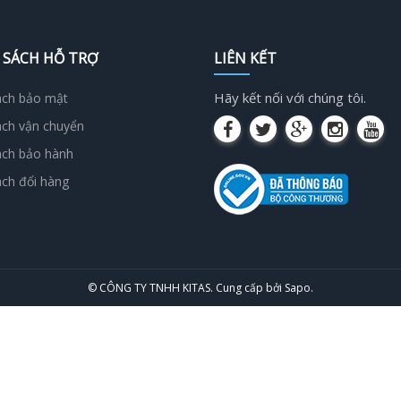
 SÁCH HỖ TRỢ
LIÊN KẾT
Hãy kết nối với chúng tôi.
ách bảo mật
ách vận chuyển
ách bảo hành
ách đổi hàng
© CÔNG TY TNHH KITAS.
Cung cấp bởi
Sapo
.