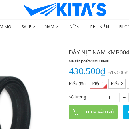
M MỚI
SALE
NAM
NỮ
PHỤ KIỆN
BLO
DÂY NỊT NAM KMB004
Mã sản phẩm: KMB00401
430.500₫
615.000₫
Kiểu đầu
Kiểu 1
Kiểu 2
Số lượng
THÊM VÀO GIỎ